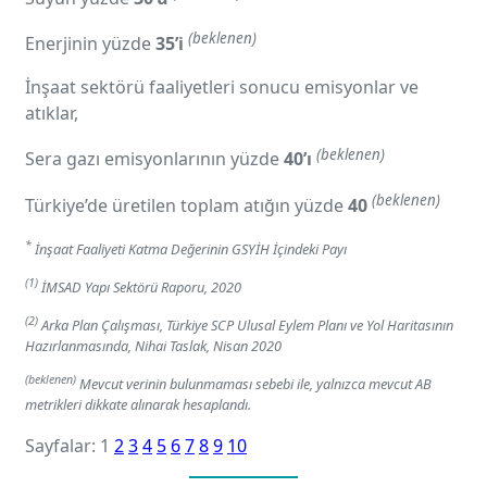
(beklenen)
Enerjinin yüzde
35’i
İnşaat sektörü faaliyetleri sonucu emisyonlar ve
atıklar,
(beklenen)
Sera gazı emisyonlarının yüzde
40’ı
(beklenen)
Türkiye’de üretilen toplam atığın yüzde
40
*
İnşaat Faaliyeti Katma Değerinin GSYİH İçindeki Payı
(1)
İMSAD Yapı Sektörü Raporu, 2020
(2)
Arka Plan Çalışması, Türkiye SCP Ulusal Eylem Planı ve Yol Haritasının
Hazırlanmasında, Nihai Taslak, Nisan 2020
(beklenen)
Mevcut verinin bulunmaması sebebi ile, yalnızca mevcut AB
metrikleri dikkate alınarak hesaplandı.
Sayfalar:
1
2
3
4
5
6
7
8
9
10