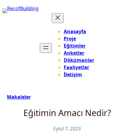
İçeriğe
geç
Anasayfa
Proje
Eğitimler
Anketler
Dökümanlar
Faaliyetler
İletişim
Makaleler
Eğitimin Amacı Nedir?
Eylül 7, 2023