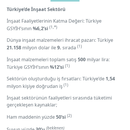
Türkiye’de İnşaat Sektörü
İnşaat Faaliyetlerinin Katma Değeri: Türkiye
(1,*)
GSYİH’sının
%6,2’si
Dünya inşaat malzemeleri ihracat pazarı: Türkiye
(1)
21.158
milyon dolar ile
9.
sırada
İnşaat malzemeleri toplam satış
500
milyar lira:
(1)
Türkiye GSYİH’sının
%12’si
Sektörün oluşturduğu iş fırsatları: Türkiye’de
1,54
(1)
milyon kişiye doğrudan iş
İnşaat sektörünün faaliyetleri sırasında tüketimi
gerçekleşen kaynaklar;
(2)
Ham maddenin yüzde
50’si
(beklenen)
Suyun yüzde
30’u